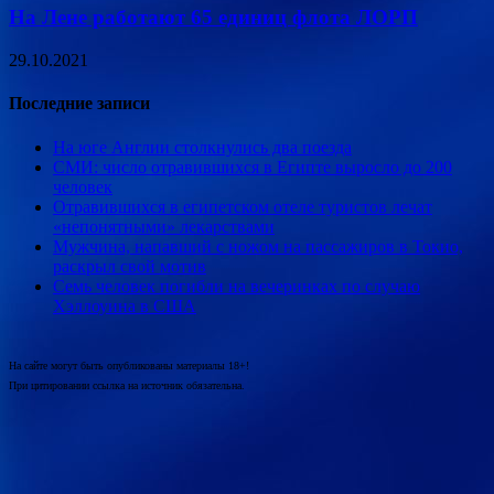
На Лене работают 65 единиц флота ЛОРП
29.10.2021
Последние записи
На юге Англии столкнулись два поезда
СМИ: число отравившихся в Египте выросло до 200
человек
Отравившихся в египетском отеле туристов лечат
«непонятными» лекарствами
Мужчина, напавший с ножом на пассажиров в Токио,
раскрыл свой мотив
Семь человек погибли на вечеринках по случаю
Хэллоуина в США
На сайте могут быть опубликованы материалы 18+!
При цитировании ссылка на источник обязательна.