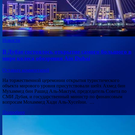
Новости
В Дубае состоялось открытие самого большого в
мире колеса обозрения Ain Dubai
Оставьте комментарий
На торжественной церемонии открытия туристического
объекта мирового уровня присутствовали шейх Ахмед бин
Мухаммед бин Рашид Аль-Мактум, председатель Совета по
СМИ Дубая, и государственный министр по финансовым
вопросам Мохаммед Хади Аль-Хусейни. …
Подробнее