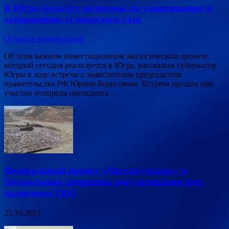
В Югре создадут полигоны по улавливанию и
захоронению углекислого газа
Оставьте комментарий
Об этом важном инвестиционном экологическом проекте,
который сегодня реализуется в Югре, рассказала губернатор
Югры в ходе встречи с заместителем председателя
правительства РФ Юрием Борисовым. Встреча прошла при
участии полпреда президента …
Федеральный проект «Чистая страна»: в
Подмосковье завершена рекультивация трех
полигонов ТКО
25.10.2021