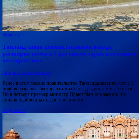
Новости
Таиланд снова поменял правила въезда,
расширив почти в 5 раз список стран для отдыха
без карантина
Оставьте комментарий
Ранее в этом месяце правительство Таиланда заявило, что с 1
ноября разрешит бескарантинный въезд туристам из 10 стран.
Но в четверг премьер-министр Прают Чан-оча заявил, что
список одобренных стран увеличится …
Подробнее