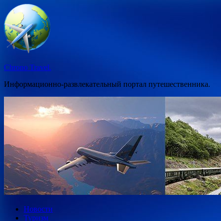
Перейти
к
содержимому
Chrono Travel.
Информационно-развлекательный портал путешественника.
Новости
Туризм