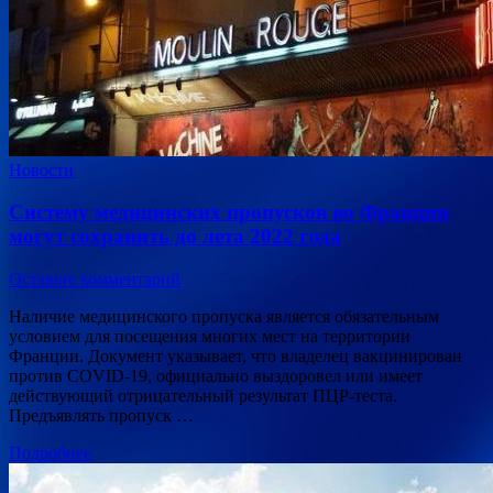
Новости
Систему медицинских пропусков во Франции
могут сохранить до лета 2022 года
Оставьте комментарий
Наличие медицинского пропуска является обязательным
условием для посещения многих мест на территории
Франции. Документ указывает, что владелец вакцинирован
против COVID-19, официально выздоровел или имеет
действующий отрицательный результат ПЦР-теста.
Предъявлять пропуск …
Подробнее