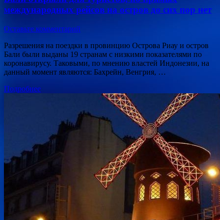
международных рейсов на остров до сих пор нет
Оставьте комментарий
Разрешения на поездки в провинцию Острова Риау и остров
Бали были выданы 19 странам с низкими показателями по
коронавирусу. Таковыми, по мнению властей Индонезии, на
данный момент являются: Бахрейн, Венгрия, …
Подробнее