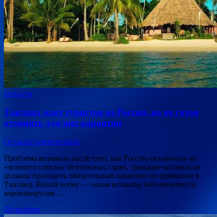
Новости
Таиланд ждет туристов из России, но не готов
отменить для них карантин
Оставьте комментарий
Проблема возникла после того, как Россию исключили из
«зеленого списка» безопасных стран, граждане которых не
должны проходить обязательный карантин по прибытии в
Таиланд. Виной всему — новая вспышка заболеваемости
коронавирусом …
Подробнее