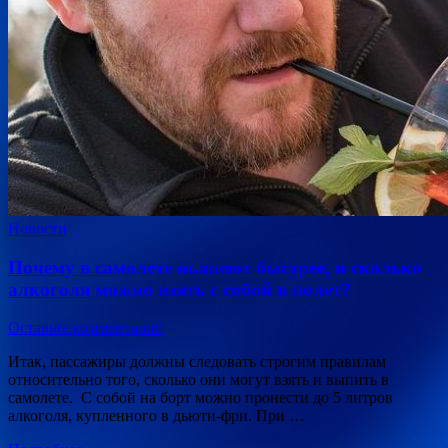
Новости
Почему в самолете пьянеют быстрее, и сколько
алкоголя можно взять с собой в полет?
Оставьте комментарий
Итак, пассажиры должны следовать строгим правилам
относительно того, сколько они могут взять и выпить в
самолете. С собой на борт можно пронести до 5 литров
алкоголя, купленного в дьюти-фри. При …