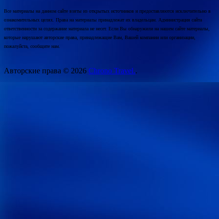
Все материалы на данном сайте взяты из открытых источников и предоставляются исключительно в
ознакомительных целях. Права на материалы принадлежат их владельцам. Администрация сайта
ответственности за содержание материала не несет. Если Вы обнаружили на нашем сайте материалы,
которые нарушают авторские права, принадлежащие Вам, Вашей компании или организации,
пожалуйста, сообщите нам.
Авторские права © 2026
Chrono Travel.
.