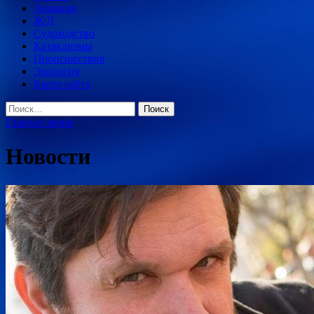
Авиация
Ж/Д
Судоходство
Катаклизмы
Происшествия
Экология
Карта сайта
Найти:
Главное меню
Новости