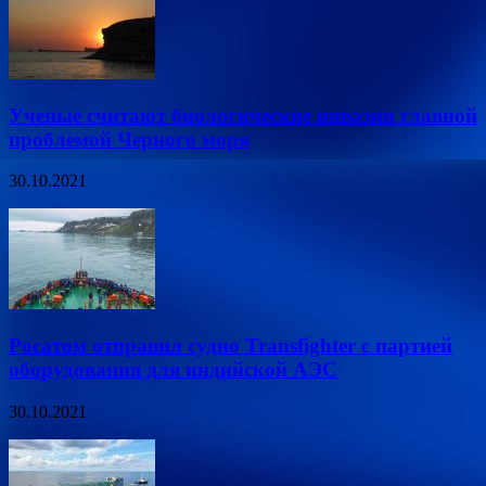
Ученые считают биологические инвазии главной
проблемой Черного моря
30.10.2021
Росатом отправил судно Transfighter с партией
оборудования для индийской АЭС
30.10.2021