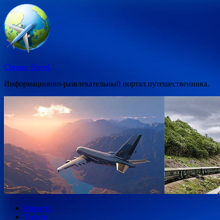
Перейти
к
содержимому
Chrono Travel.
Информационно-развлекательный портал путешественника.
Новости
Туризм