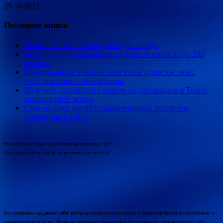
29.10.2021
Последние записи
На юге Англии столкнулись два поезда
СМИ: число отравившихся в Египте выросло до 200
человек
Отравившихся в египетском отеле туристов лечат
«непонятными» лекарствами
Мужчина, напавший с ножом на пассажиров в Токио,
раскрыл свой мотив
Семь человек погибли на вечеринках по случаю
Хэллоуина в США
На сайте могут быть опубликованы материалы 18+!
При цитировании ссылка на источник обязательна.
Все материалы на данном сайте взяты из открытых источников и предоставляются исключительно в
ознакомительных целях. Права на материалы принадлежат их владельцам. Администрация сайта