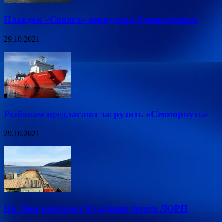
Плавдок «Свияга» вернулся в Северодвинск
29.10.2021
Рыбакам предлагают загрузить «Севморпуть»
29.10.2021
На Лене работают 65 единиц флота ЛОРП