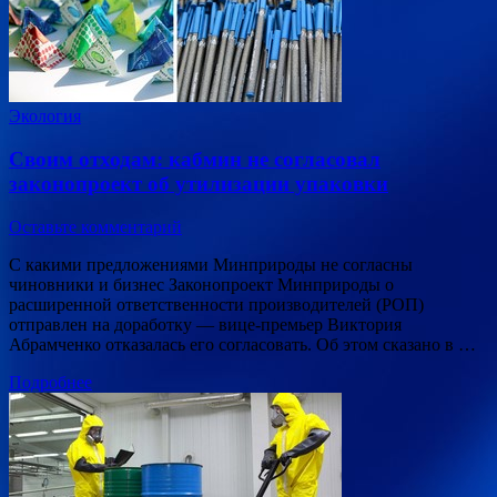
Экология
Своим отходам: кабмин не согласовал
законопроект об утилизации упаковки
Оставьте комментарий
С какими предложениями Минприроды не согласны
чиновники и бизнес Законопроект Минприроды о
расширенной ответственности производителей (РОП)
отправлен на доработку — вице-премьер Виктория
Абрамченко отказалась его согласовать. Об этом сказано в …
Подробнее