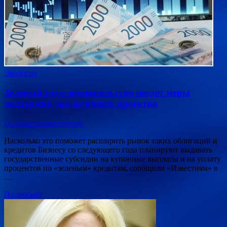
Экология
Зеленый след: правительство введет меры
поддержки экологичных проектов
Оставьте комментарий
Насколько это поможет расширить рынок таких облигаций и
кредитов Бизнесу со следующего года планируют выдавать
государственные субсидии на купонные выплаты и на уплату
процентов по «зеленым» кредитам, сообщили «Известиям» в
…
Подробнее