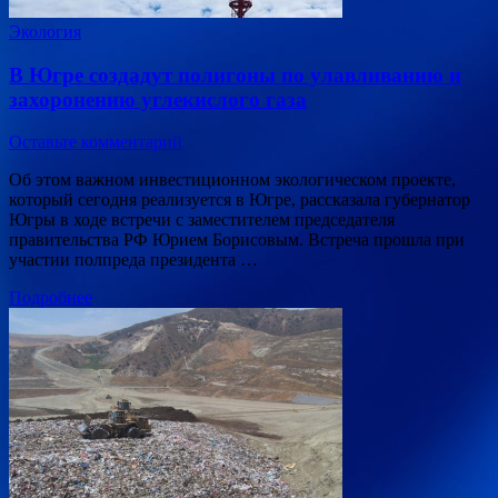
Экология
В Югре создадут полигоны по улавливанию и
захоронению углекислого газа
Оставьте комментарий
Об этом важном инвестиционном экологическом проекте,
который сегодня реализуется в Югре, рассказала губернатор
Югры в ходе встречи с заместителем председателя
правительства РФ Юрием Борисовым. Встреча прошла при
участии полпреда президента …
Подробнее