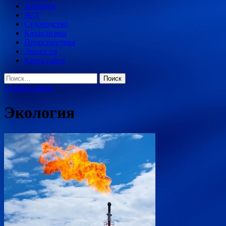
Авиация
Ж/Д
Судоходство
Катаклизмы
Происшествия
Экология
Карта сайта
Найти:
Главное меню
Экология