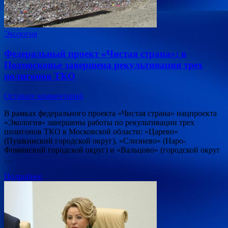
Экология
Федеральный проект «Чистая страна»: в
Подмосковье завершена рекультивация трех
полигонов ТКО
Оставьте комментарий
В рамках федерального проекта «Чистая страна» нацпроекта
«Экология» завершены работы по рекультивации трех
полигонов ТКО в Московской области: «Царево»
(Пушкинский городской округ), «Слизнево» (Наро-
Фоминский городской округ) и «Вальцово» (городской округ
…
Подробнее