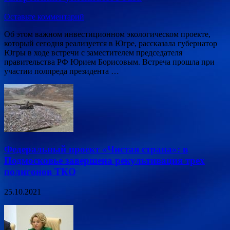
Оставьте комментарий
Об этом важном инвестиционном экологическом проекте,
который сегодня реализуется в Югре, рассказала губернатор
Югры в ходе встречи с заместителем председателя
правительства РФ Юрием Борисовым. Встреча прошла при
участии полпреда президента …
Федеральный проект «Чистая страна»: в
Подмосковье завершена рекультивация трех
полигонов ТКО
25.10.2021