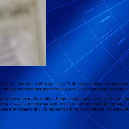
й день, начиная с 4:00
утра — до 21:00 часа очередь не прекраща
 словам, госпитализируют только детей, их насчитывается около
 стало известно 30 октября. Ранее сообщалось, что всего в боль
ха аль-Асы, власти закрыли отель на неопределенное время, а 
зывают пострадавшие. Прокуратура Египта сообщила о задержани