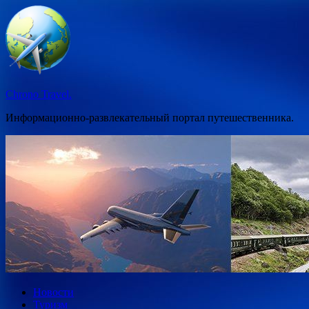
Перейти
к
содержимому
Chrono Travel.
Информационно-развлекательный портал путешественника.
Новости
Туризм