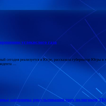
оронению углекислого газа
й сегодня реализуется в Югре, рассказала губернатор Югры в х
зидента …
овье завершена рекультивация трех полигонов Т