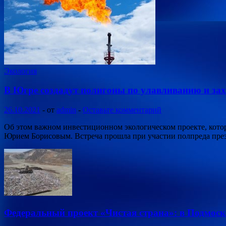
Экология
В Югре создадут полигоны по улавливанию и зах
26.10.2021
-
от
admin
-
Оставьте комментарий
Об этом важном инвестиционном экологическом проекте, которы
Юрием Борисовым. Встреча прошла при участии полпреда пре
Федеральный проект «Чистая страна»: в Подмоск