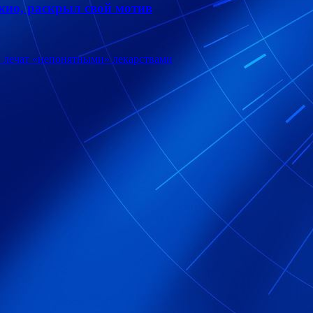
кио, раскрыл свой мотив
в лечат «непонятными» лекарствами