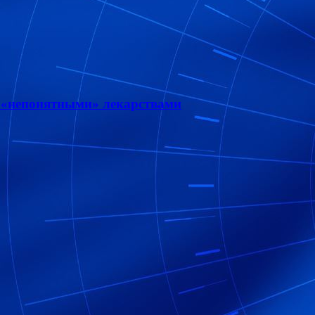
т «непонятными» лекарствами