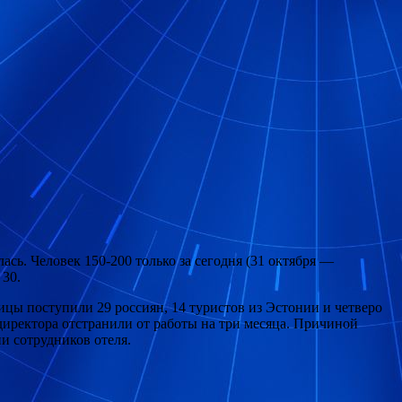
лась. Человек 150-200 только за сегодня (31 октября —
 30.
ницы поступили 29 россиян, 14 туристов из Эстонии и четверо
директора отстранили от работы на три месяца. Причиной
и сотрудников отеля.