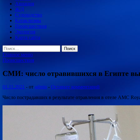
Авиация
Ж/Д
Судоходство
Катаклизмы
Происшествия
Экология
Карта сайта
Найти:
Главное меню
Происшествия
СМИ: число отравившихся в Египте выр
01.11.2021
-
от
admin
-
Оставьте комментарий
Число пострадавших в результате отравления в отеле AMC Roy