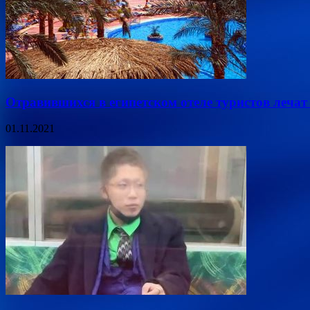
Отравившихся в египетском отеле туристов леча
01.11.2021