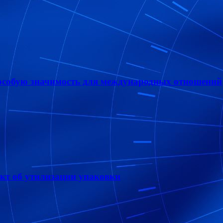
особую значимость для международных отношений
ект об утилизации упаковки