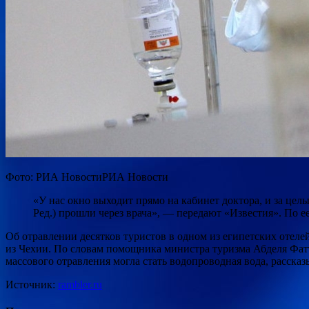
Фото: РИА НовостиРИА Новости
«У нас окно выходит прямо на кабинет доктора, и за целы
Ред.) прошли через врача», — передают «Известия». По ее
Об отравлении десятков туристов в одном из египетских отелей
из Чехии. По словам помощника министра туризма Абделя Фатта
массового отравления могла стать водопроводная вода, расска
Источник:
rambler.ru