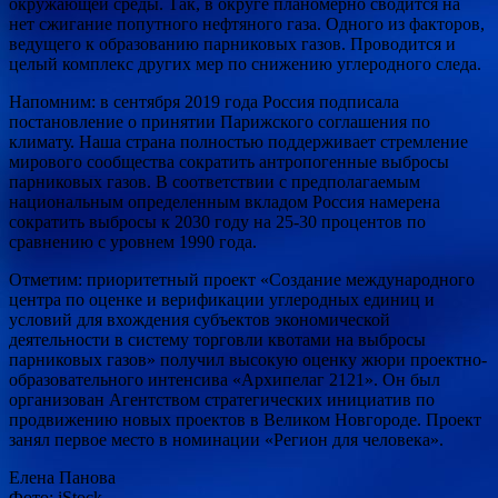
окружающей среды. Так, в округе планомерно сводится на
нет сжигание попутного нефтяного газа. Одного из факторов,
ведущего к образованию парниковых газов. Проводится и
целый комплекс других мер по снижению углеродного следа.
Напомним: в сентября 2019 года Россия подписала
постановление о принятии Парижского соглашения по
климату. Наша страна полностью поддерживает стремление
мирового сообщества сократить антропогенные выбросы
парниковых газов. В соответствии с предполагаемым
национальным определенным вкладом Россия намерена
сократить выбросы к 2030 году на 25-30 процентов по
сравнению с уровнем 1990 года.
Отметим: приоритетный проект «Создание международного
центра по оценке и верификации углеродных единиц и
условий для вхождения субъектов экономической
деятельности в систему торговли квотами на выбросы
парниковых газов» получил высокую оценку жюри проектно-
образовательного интенсива «Архипелаг 2121». Он был
организован Агентством стратегических инициатив по
продвижению новых проектов в Великом Новгороде. Проект
занял первое место в номинации «Регион для человека».
Елена Панова
Фото: iStock