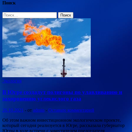
Поиск
Найти:
Экология
В Югре создадут полигоны по улавливанию и
захоронению углекислого газа
26.10.2021
-
от
admin
-
Оставьте комментарий
Об этом важном инвестиционном экологическом проекте,
который сегодня реализуется в Югре, рассказала губернатор
Югры в ходе встречи с заместителем председателя