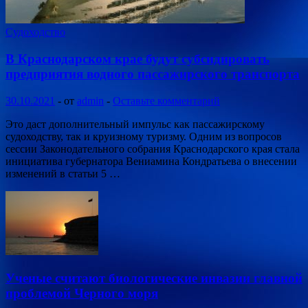
Судоходство
В Краснодарском крае будут субсидировать
предприятия водного пассажирского транспорта
30.10.2021
-
от
admin
-
Оставьте комментарий
Это даст дополнительный импульс как пассажирскому
судоходству, так и круизному туризму. Одним из вопросов
сессии Законодательного собрания Краснодарского края стала
инициатива губернатора Вениамина Кондратьева о внесении
изменений в статьи 5 …
Ученые считают биологические инвазии главной
проблемой Черного моря