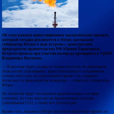
Об этом важном инвестиционном экологическом проекте,
который сегодня реализуется в Югре, рассказала
губернатор Югры в ходе встречи с заместителем
председателя правительства РФ Юрием Борисовым.
Встреча прошла при участии полпреда президента в УрФО
Владимира Якушева.
— В регионе будет создан не только полигон по апробации
технологий улавливания, транспортировки и захоронения
углекислого газа, но и реализован проект по созданию
полигона по производству водорода, — отметила губернатор
Югры.
На полигоне будут тестировать разработанные сегодня
учеными, но пока массово не применяемые способы
улавливания СО2, а также его утилизации.
Кроме того, недавно в Югре запустили пилотный проект по