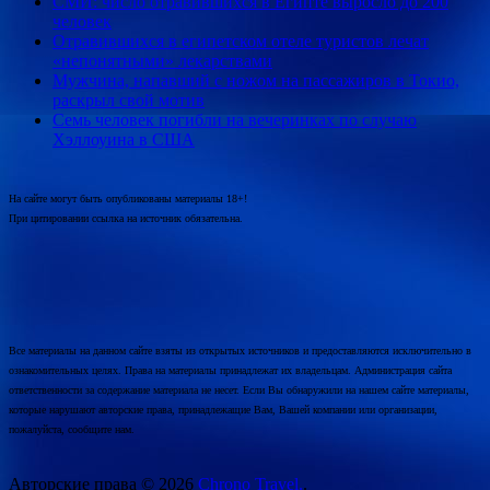
СМИ: число отравившихся в Египте выросло до 200
человек
Отравившихся в египетском отеле туристов лечат
«непонятными» лекарствами
Мужчина, напавший с ножом на пассажиров в Токио,
раскрыл свой мотив
Семь человек погибли на вечеринках по случаю
Хэллоуина в США
На сайте могут быть опубликованы материалы 18+!
При цитировании ссылка на источник обязательна.
Все материалы на данном сайте взяты из открытых источников и предоставляются исключительно в
ознакомительных целях. Права на материалы принадлежат их владельцам. Администрация сайта
ответственности за содержание материала не несет. Если Вы обнаружили на нашем сайте материалы,
которые нарушают авторские права, принадлежащие Вам, Вашей компании или организации,
пожалуйста, сообщите нам.
Авторские права © 2026
Chrono Travel.
.