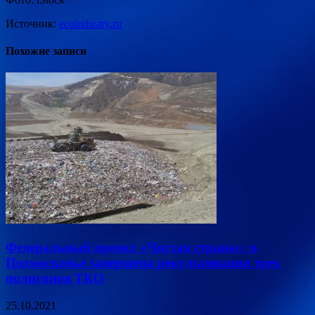
Источник:
ecoindustry.ru
Похожие записи
Федеральный проект «Чистая страна»: в
Подмосковье завершена рекультивация трех
полигонов ТКО
25.10.2021