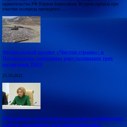
правительства РФ Юрием Борисовым. Встреча прошла при
участии полпреда президента …
Федеральный проект «Чистая страна»: в
Подмосковье завершена рекультивация трех
полигонов ТКО
25.10.2021
Матвиенко: экологические вызовы приобретают
особую значимость для международных