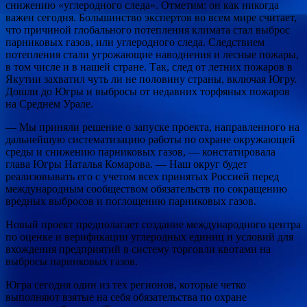
снижению «углеродного следа». Отметим: он как никогда
важен сегодня. Большинство экспертов во всем мире считает,
что причиной глобального потепления климата стал выброс
парниковых газов, или углеродного следа. Следствием
потепления стали угрожающие наводнения и лесные пожары,
в том числе и в нашей стране. Так, след от летних пожаров в
Якутии захватил чуть ли не половину страны, включая Югру.
Дошли до Югры и выбросы от недавних торфяных пожаров
на Среднем Урале.
— Мы приняли решение о запуске проекта, направленного на
дальнейшую систематизацию работы по охране окружающей
среды и снижению парниковых газов, — констатировала
глава Югры Наталья Комарова. — Наш округ будет
реализовывать его с учетом всех принятых Россией перед
международным сообществом обязательств по сокращению
вредных выбросов и поглощению парниковых газов.
Новый проект предполагает создание международного центра
по оценке и верификации углеродных единиц и условий для
вхождения предприятий в систему торговли квотами на
выбросы парниковых газов.
Югра сегодня один из тех регионов, которые четко
выполняют взятые на себя обязательства по охране