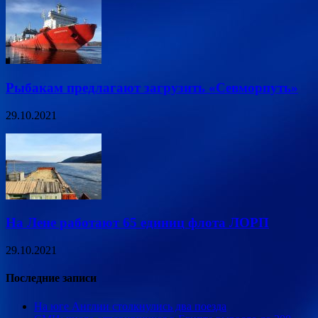
Рыбакам предлагают загрузить «Севморпуть»
29.10.2021
На Лене работают 65 единиц флота ЛОРП
29.10.2021
Последние записи
На юге Англии столкнулись два поезда