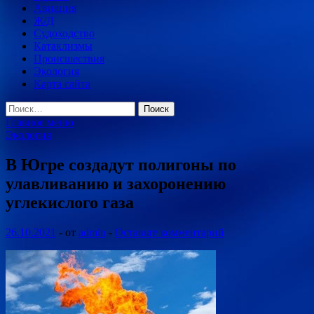
Авиация
Ж/Д
Судоходство
Катаклизмы
Происшествия
Экология
Карта сайта
Найти:
Главное меню
Экология
В Югре создадут полигоны по
улавливанию и захоронению
углекислого газа
26.10.2021
-
от
admin
-
Оставьте комментарий