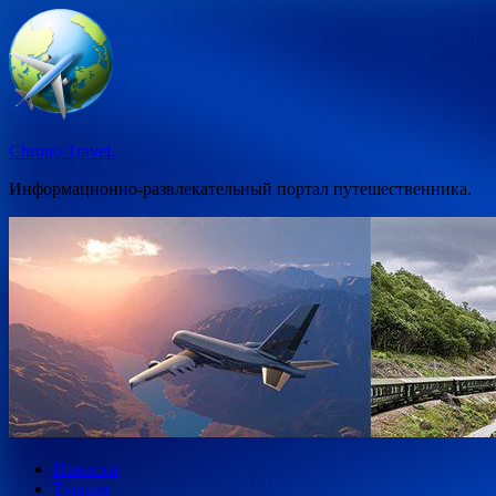
Перейти
к
содержимому
Chrono Travel.
Информационно-развлекательный портал путешественника.
Новости
Туризм