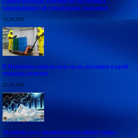
Своим отходам: кабмин не согласовал
законопроект об утилизации упаковки
23.10.2021
В Приморье завели дело из-за доставки в край
опасных отходов
22.10.2021
Зеленый след: правительство введет меры