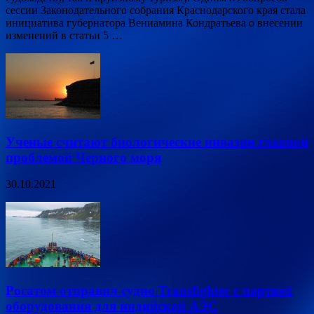
сессии Законодательного собрания Краснодарского края стала
инициатива губернатора Вениамина Кондратьева о внесении
изменений в статьи 5 …
Ученые считают биологические инвазии главной
проблемой Черного моря
30.10.2021
Росатом отправил судно Transfighter с партией
оборудования для индийской АЭС