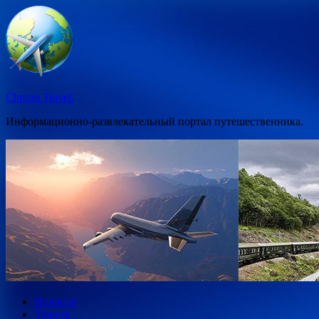
Перейти
к
содержимому
Chrono Travel.
Информационно-развлекательный портал путешественника.
Новости
Туризм