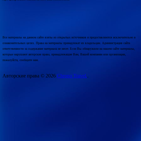
Все материалы на данном сайте взяты из открытых источников и предоставляются исключительно в
ознакомительных целях. Права на материалы принадлежат их владельцам. Администрация сайта
ответственности за содержание материала не несет. Если Вы обнаружили на нашем сайте материалы,
которые нарушают авторские права, принадлежащие Вам, Вашей компании или организации,
пожалуйста, сообщите нам.
Авторские права © 2026
Chrono Travel.
.