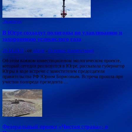
Экология
В Югре создадут полигоны по улавливанию и
захоронению углекислого газа
26.10.2021
-
от
admin
-
Оставьте комментарий
Об этом важном инвестиционном экологическом проекте,
который сегодня реализуется в Югре, рассказала губернатор
Югры в ходе встречи с заместителем председателя
правительства РФ Юрием Борисовым. Встреча прошла при
участии полпреда президента …
Федеральный проект «Чистая страна»: в