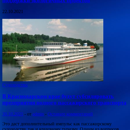
поддержки экологичных проектов
22.10.2021
Судоходство
В Краснодарском крае будут субсидировать
предприятия водного пассажирского транспорта
30.10.2021
-
от
admin
-
Оставьте комментарий
Это даст дополнительный импульс как пассажирскому
судоходству, так и круизному туризму. Одним из вопросов