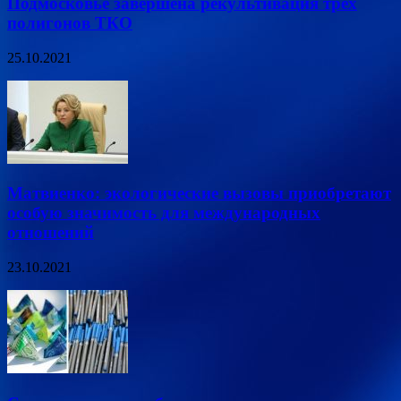
Подмосковье завершена рекультивация трех
полигонов ТКО
25.10.2021
Матвиенко: экологические вызовы приобретают
особую значимость для международных
отношений
23.10.2021