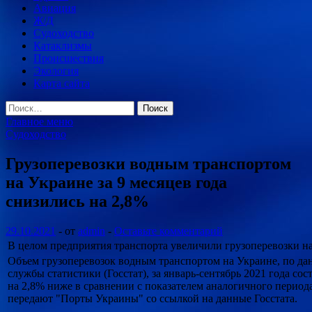
Авиация
Ж/Д
Судоходство
Катаклизмы
Происшествия
Экология
Карта сайта
Найти:
Главное меню
Судоходство
Грузоперевозки водным транспортом
на Украине за 9 месяцев года
снизились на 2,8%
29.10.2021
-
от
admin
-
Оставьте комментарий
В целом предприятия транспорта увеличили грузоперевозки на
Объем грузоперевозок водным транспортом на Украине, по д
службы статистики (Госстат), за январь-сентябрь 2021 года сос
на 2,8% ниже в сравнении с показателем аналогичного период
передают "Порты Украины" со ссылкой на данные Госстата.