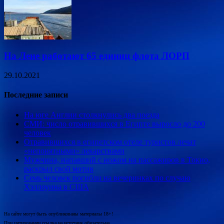
На Лене работают 65 единиц флота ЛОРП
29.10.2021
Последние записи
На юге Англии столкнулись два поезда
СМИ: число отравившихся в Египте выросло до 200
человек
Отравившихся в египетском отеле туристов лечат
«непонятными» лекарствами
Мужчина, напавший с ножом на пассажиров в Токио,
раскрыл свой мотив
Семь человек погибли на вечеринках по случаю
Хэллоуина в США
На сайте могут быть опубликованы материалы 18+!
При цитировании ссылка на источник обязательна.