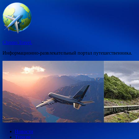
Перейти
к
содержимому
Chrono Travel.
Информационно-развлекательный портал путешественника.
Новости
Туризм