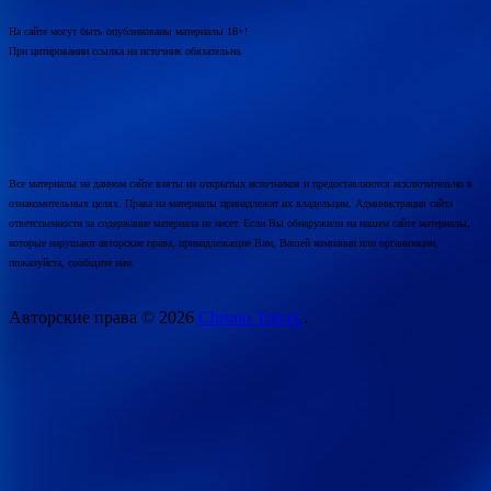
На сайте могут быть опубликованы материалы 18+!
При цитировании ссылка на источник обязательна.
Все материалы на данном сайте взяты из открытых источников и предоставляются исключительно в
ознакомительных целях. Права на материалы принадлежат их владельцам. Администрация сайта
ответственности за содержание материала не несет. Если Вы обнаружили на нашем сайте материалы,
которые нарушают авторские права, принадлежащие Вам, Вашей компании или организации,
пожалуйста, сообщите нам.
Авторские права © 2026
Chrono Travel.
.