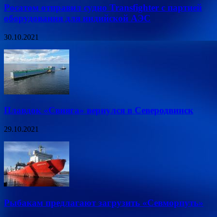
Росатом отправил судно Transfighter с партией
оборудования для индийской АЭС
30.10.2021
Плавдок «Свияга» вернулся в Северодвинск
29.10.2021
Рыбакам предлагают загрузить «Севморпуть»