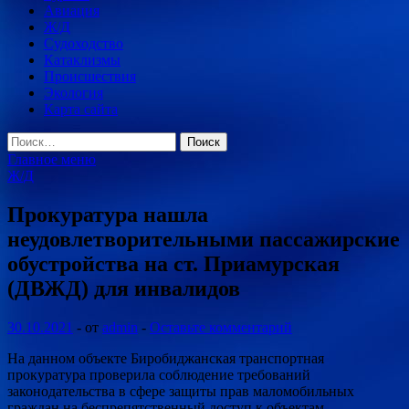
Авиация
Ж/Д
Судоходство
Катаклизмы
Происшествия
Экология
Карта сайта
Найти:
Главное меню
Ж/Д
Прокуратура нашла
неудовлетворительными пассажирские
обустройства на ст. Приамурская
(ДВЖД) для инвалидов
30.10.2021
-
от
admin
-
Оставьте комментарий
На данном объекте Биробиджанская транспортная
прокуратура проверила соблюдение требований
законодательства в сфере защиты прав маломобильных
граждан на беспрепятственный доступ к объектам