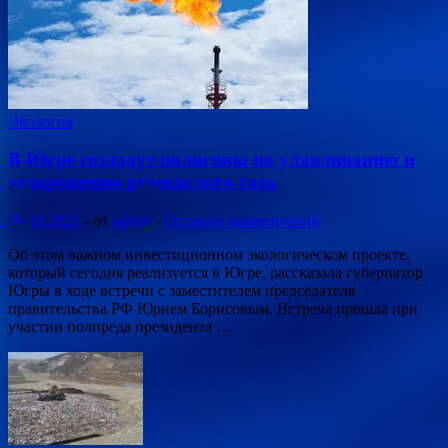
Экология
В Югре создадут полигоны по улавливанию и
захоронению углекислого газа
26.10.2021
-
от
admin
-
Оставьте комментарий
Об этом важном инвестиционном экологическом проекте,
который сегодня реализуется в Югре, рассказала губернатор
Югры в ходе встречи с заместителем председателя
правительства РФ Юрием Борисовым. Встреча прошла при
участии полпреда президента …