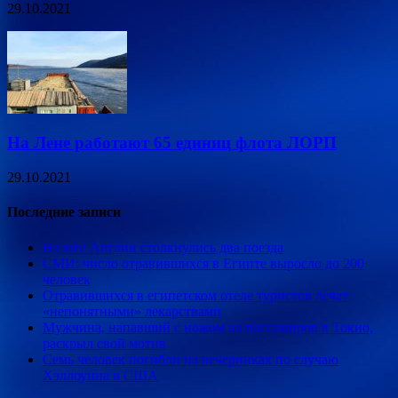
29.10.2021
На Лене работают 65 единиц флота ЛОРП
29.10.2021
Последние записи
На юге Англии столкнулись два поезда
СМИ: число отравившихся в Египте выросло до 200
человек
Отравившихся в египетском отеле туристов лечат
«непонятными» лекарствами
Мужчина, напавший с ножом на пассажиров в Токио,
раскрыл свой мотив
Семь человек погибли на вечеринках по случаю
Хэллоуина в США