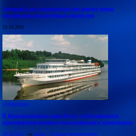
Зеленый след: правительство введет меры
поддержки экологичных проектов
22.10.2021
Судоходство
В Краснодарском крае будут субсидировать
предприятия водного пассажирского транспорта
30.10.2021
-
от
admin
-
Оставьте комментарий